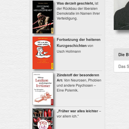
Was derzeit geschieht,
ist
der Rückbau der liberalen
Demokratie im Namen ihrer
Verteidigung.
Fortsetzung der heiteren
von
Kurzgeschichten
Usch Hollmann
Die B
Das S
Zündstoff der besonderen
Art:
Von Neurosen, Phobien
und andere Psychosen –
Eine Polemik.
„Früher war alles leichter
–
vor allem ich."