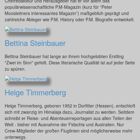
Chefredakteur und Herausgeber hat er vor allem das
populärwissenschaftliche P.M-Magazin (kurz für “Peter
Moosleitners interessantes Magazin”) maßgeblich geprägt und
zahlreiche Ableger wie P.M. History oder P.M. Biografie entwickelt.
Bettina Steinbauer
Bettina Steinbauer hat lange an ihrem hochgelobten Erstling
"Zwei im Sinn" gefeilt. Diese literarische Qualität ist auf jeder Seite
zu spüren.
Helge Timmerberg
Helge Timmerberg, geboren 1952 in Dorfitter (Hessen), entschloß
sich mit zwanzig im Himalaja dazu, Journalist zu werden. Seitdem
schreibt er Reise- und Abenteuerreportagen aus allen Teilen der
Welt - bisher mit Ausnahme der Fidschis und Australien. Nur
Crew-Mitglieder der großen Fluglinien sind möglicherweise mehr
unterwegs.