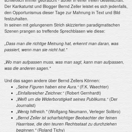
Der Karikaturist und Blogger Bernd Zeller leistet es sich jedenfalls,
den Opportunismus dieser Tage zur Mahnung in Text und Bild
festzuhalten.
In seinen mit gelungenem Strich skizzierten paradigmatischen
Szenen prangen so treffende Sprechblasen wie diese:
„Dass man die richtige Meinung hat, erkennt man daran, was
passiert, wenn man sie nicht hat."
„Wo man aufpassen muss, was man sagt, kann man aufpassen,
was die anderen sagen."
Und das sagen andere über Bernd Zellers Können:
„Seine Figuren haben eine Aura.“
(F.K. Waechter)
„Einfallsreicher Zeichner.“
(Robert Gernhardt)
„Weiß um die Widerborstigkeit seines Publikums.“
(Der
Journalist)
„Wenig hilfreich."
(Wolfgang Neumann, Verleger Solibro)
„Bernd Zeller ist scharfsichtiger Beobachter der feinen
Haarrisse, die den teuren Rechtsstaat zu durchziehen
beginnen."
(Roland Tichy)