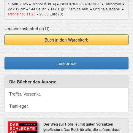
1. Aufl. 2025 ● [MonoLit Bd. 4] ● ISBN 978-3-96079-130-0 ● Hardcover ●
22 x 19 cm ● 144 Seiten ● 142 z. gr. T. farbige Abb. ● Originalausgabe ●
erscheint 6.11.25
● 28.00 Euro (D)
versandkostenfrei (in D)
Buch in den Warenkorb
Leseprobe
Die Bücher des Autors:
Treffer. Versenkt.
Tiefflieger.
Der Weg zur Hölle ist mit guten Vorsätzen
gepflastert.
Das Buch für alle, die spüren, dass