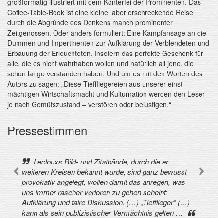
großformatig illustriert mit dem Konterfei der Prominenten. Das
Coffee-Table-Book ist eine kleine, aber erschreckende Reise
durch die Abgründe des Denkens manch prominenter
Zeitgenossen. Oder anders formuliert: Eine Kampfansage an die
Dummen und Impertinenten zur Aufklärung der Verblendeten und
Erbauung der Erleuchteten. Insofern das perfekte Geschenk für
alle, die es nicht wahrhaben wollen und natürlich all jene, die
schon lange verstanden haben. Und um es mit den Worten des
Autors zu sagen: „Diese Tieffliegereien aus unserer einst
mächtigen Wirtschaftsmacht und Kulturnation werden den Leser ‒
je nach Gemütszustand ‒ verstören oder belustigen.“
Pressestimmen
Leclouxs Bild- und Zitatbände, durch die er
weiteren Kreisen bekannt wurde, sind ganz bewusst
provokativ angelegt, wollen damit das anregen, was
uns immer rascher verloren zu gehen scheint:
Aufklärung und faire Diskussion. (…) „Tiefflieger“ (…)
kann als sein publizistischer Vermächtnis gelten …