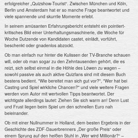
erfolgreicher „Quizshow-Tourist“. Zwischen München und Köln,
Berlin und Amsterdam hat er so manche Frage beantwortet und
viele spannende und skurrile Momente erlebt.
In seinem amüsanten Erfahrungsbericht entsteht ein pointiert-
kritisches Bild einer Unterhaltungsmaschinerie, die Woche für
Woche Dutzende von Kandidaten castet, einlädt, vorführt,
beschenkt oder gnadenlos abzockt.
Ob man einfach nur hinter die Kulissen der TV-Branche schauen
will, oder ob man sogar zu den Zehntausenden gehört, die es
reizt, sich selbst einmal in die Höhle des Löwen zu wagen –
sowohl passive als auch aktive Quizfans sind mit diesem Buch
bestens bedient. "Wie bereitet man sich gut vor?", "Wer hat bei
Casting und Spiel wirkliche Chancen?" und viele weitere Fragen
werden vom Autor mit wertvollen Tipps beantwortet. Der
wichtigste allerdings lautet: Ziehen Sie sich warm an! Denn Lust
und Frust liegen beim Spiel um den schnellen Euro nah
beieinander.
Ob mit einer Nullnummer in Holland, dem besten Ergebnis in der
Geschichte des ZDF-Dauerbrenners „Der große Preis“ oder
einem Sprung auf den heißen Stuhl in „Wer wird Millionär?“ –