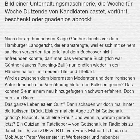
Bild einer Unterhaltungsmaschinerie, die Woche für
Woche Dutzende von Kandidaten castet, vorführt,
beschenkt oder gnadenlos abzockt.
Nach der arg humorlosen Klage Günther Jauchs vor dem
Hamburger Landgericht, die er anstrengte, weil er sich mit seinem
satirisch verzerrten Konterfei auf dem Buchcover nicht
anfreunden konnte, darf man das verbotene Buch ("Ich war
Günther Jauchs Punching-Ball") nun endlich wieder in den
Händen halten - mit neuem Titel und Titelbild.
Wird es zwischen dem bierernsten Moderator und dem ironischen
Autor dennoch eine Versöhnung hinter den Kulissen geben? Das
können Sie in einem neu hinzugefügten Nachwort erfahren. Doch
nun zum Buch:
Das ganze Leben ist ein Quiz? Dann schauen wir doch mal hinter
die Kulissen! Drückt Elstner mal ein Auge zu? Ist Gottschalk
gnädig? Braucht Jauch eine Frau? Und wenn ja, warum gerade
jetzt? Ein Quizfan im Ratefieber – von Gottschalk im Radio bis zu
Jauch im TV, von ZDF zu RTL, von Frank Elstner bis Linda de
Mol: Autor Peter Wiesmeier ist Werbetexter und nebenbei