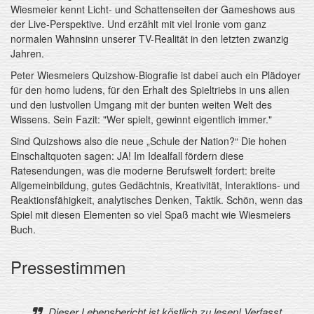
Wiesmeier kennt Licht- und Schattenseiten der Gameshows aus
der Live-Perspektive. Und erzählt mit viel Ironie vom ganz
normalen Wahnsinn unserer TV-Realität in den letzten zwanzig
Jahren.
Peter Wiesmeiers Quizshow-Biografie ist dabei auch ein Plädoyer
für den homo ludens, für den Erhalt des Spieltriebs in uns allen
und den lustvollen Umgang mit der bunten weiten Welt des
Wissens. Sein Fazit: "Wer spielt, gewinnt eigentlich immer."
Sind Quizshows also die neue „Schule der Nation?“ Die hohen
Einschaltquoten sagen: JA! Im Idealfall fördern diese
Ratesendungen, was die moderne Berufswelt fordert: breite
Allgemeinbildung, gutes Gedächtnis, Kreativität, Interaktions- und
Reaktionsfähigkeit, analytisches Denken, Taktik. Schön, wenn das
Spiel mit diesen Elementen so viel Spaß macht wie Wiesmeiers
Buch.
Pressestimmen
Dieser Lebensbericht ist köstlich zu lesen! Verfasst