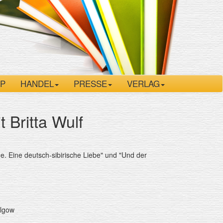
P
HANDEL
PRESSE
VERLAG
 Britta Wulf
he. Eine deutsch-sibirische Liebe" und "Und der
llgow