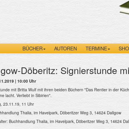
BÜCHER
AUTOREN
TERMINE
SHO
lgow-Döberitz: Signierstunde mit
11.2019 | 10:00 Uhr
tunde mit Britta Wulf mit ihren beiden Büchern "Das Rentier in der Küc
 lacht. Verliebt in Sibirien".
, 23.11.19, 11 Uhr
hhandlung Thalia, im Havelpark, Döberitzer Weg 3, 14624 Dallgow
lter: Buchhandlung Thalia, im Havelpark, Döberitzer Weg 3, 14624 Da