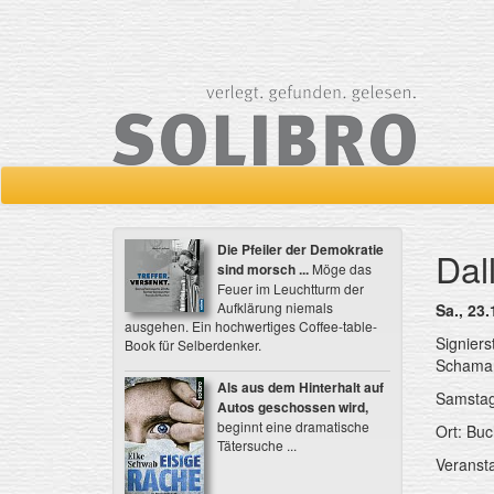
Die Pfeiler der Demokratie
Dal
sind morsch ...
Möge das
Feuer im Leuchtturm der
Aufklärung niemals
Sa., 23.
ausgehen. Ein hochwertiges Coffee-table-
Signiers
Book für Selberdenker.
Schamane
Als aus dem Hinterhalt auf
Samstag
Autos geschossen wird,
beginnt eine dramatische
Ort: Buc
Tätersuche ...
Veransta