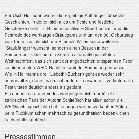
Für Usch Hollmann war er der ergiebige Aufhänger für sechs
Geschichten, in denen sich alles um Feste und festliche
Geschenke dreht - z. B. um eine stilvolle Silberhochzeit und die
Festrede des wortkargen Bräutigams und um den 80. Geburtstag
von Tante Ilse, die sich um Himmels Willen keine weiteren
"Staubfänger" wünscht, sondern einen Besuch in der
Semperoper. Oder um ein ziemlich alternativ gestaltetes
Weihnachtfest, das sich statt der angedachten entspannten Feier
zu einer echten WEIN-Nacht in zweierlei Bedeutung entwickelt.
Wie in Hollmanns drei "Lisbeth"-Büchern geht es wieder sehr
humorvoll zu, denn - wie nicht anders zu erwarten - verlaufen alle
Festivitäten deutlich anders als geplant.
Ein neues Lese- und Vorlesevergnügen nicht nur für die
zahlreichen Fans der Autorin.Schließlich hat allein schon die
WEINnachtsgeschichte bei Lesungen vor ausverkauften Sälen
beim Publikum schon mehrfach zu gesundheitlich bedenklichen
Lachanfällen geführt.
Pressestimmen