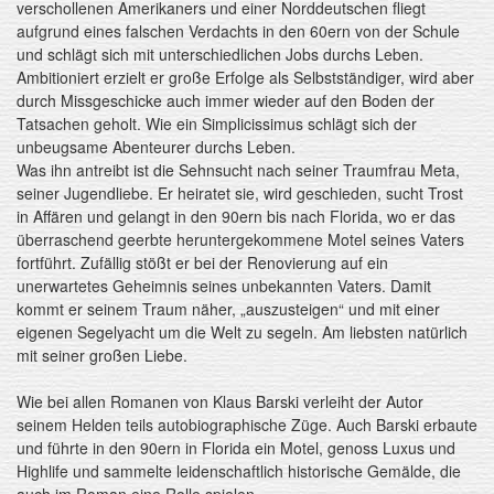
verschollenen Amerikaners und einer Norddeutschen fliegt
aufgrund eines falschen Verdachts in den 60ern von der Schule
und schlägt sich mit unterschiedlichen Jobs durchs Leben.
Ambitioniert erzielt er große Erfolge als Selbstständiger, wird aber
durch Missgeschicke auch immer wieder auf den Boden der
Tatsachen geholt. Wie ein Simplicissimus schlägt sich der
unbeugsame Abenteurer durchs Leben.
Was ihn antreibt ist die Sehnsucht nach seiner Traumfrau Meta,
seiner Jugendliebe. Er heiratet sie, wird geschieden, sucht Trost
in Affären und gelangt in den 90ern bis nach Florida, wo er das
überraschend geerbte heruntergekommene Motel seines Vaters
fortführt. Zufällig stößt er bei der Renovierung auf ein
unerwartetes Geheimnis seines unbekannten Vaters. Damit
kommt er seinem Traum näher, „auszusteigen“ und mit einer
eigenen Segelyacht um die Welt zu segeln. Am liebsten natürlich
mit seiner großen Liebe.
Wie bei allen Romanen von Klaus Barski verleiht der Autor
seinem Helden teils autobiographische Züge. Auch Barski erbaute
und führte in den 90ern in Florida ein Motel, genoss Luxus und
Highlife und sammelte leidenschaftlich historische Gemälde, die
auch im Roman eine Rolle spielen.