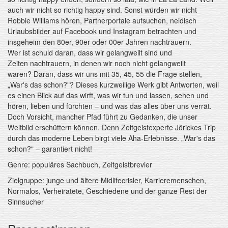
auch wir nicht so richtig happy sind. Sonst würden wir nicht
Robbie Williams hören, Partnerportale aufsuchen, neidisch
Urlaubsbilder auf Facebook und Instagram betrachten und
insgeheim den 80er, 90er oder 00er Jahren nachtrauern.
Wer ist schuld daran, dass wir gelangweilt sind und
Zeiten nachtrauern, in denen wir noch nicht gelangweilt
waren? Daran, dass wir uns mit 35, 45, 55 die Frage stellen,
„War's das schon?"? Dieses kurzweilige Werk gibt Antworten, weil
es einen Blick auf das wirft, was wir tun und lassen, sehen und
hören, lieben und fürchten – und was das alles über uns verrät.
Doch Vorsicht, mancher Pfad führt zu Gedanken, die unser
Weltbild erschüttern können. Denn Zeitgeistexperte Jörickes Trip
durch das moderne Leben birgt viele Aha-Erlebnisse. „War's das
schon?" – garantiert nicht!
Genre: populäres Sachbuch, Zeitgeistbrevier
Zielgruppe: junge und ältere Midlifecrisler, Karrieremenschen,
Normalos, Verheiratete, Geschiedene und der ganze Rest der
Sinnsucher