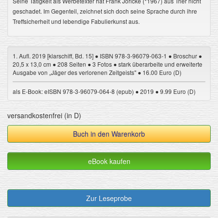
Seine Tätigkeit als Werbetexter hat Frank Jöricke (*1967) aus Trier nicht
geschadet. Im Gegenteil, zeichnet sich doch seine Sprache durch ihre
Treffsicherheit und lebendige Fabulierkunst aus.
1. Aufl. 2019 [klarschiff, Bd. 15] ● ISBN 978-3-96079-063-1 ● Broschur ●
20,5 x 13,0 cm ● 208 Seiten ● 3 Fotos ● stark überarbeite und erweiterte
Ausgabe von „Jäger des verlorenen Zeitgeists" ● 16.00 Euro (D)
als E-Book: eISBN 978-3-96079-064-8 (epub) ● 2019 ● 9.99 Euro (D)
versandkostenfrei (in D)
Buch in den Warenkorb
eBook kaufen
Zur Leseprobe