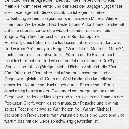
mein kleinkrimineller Vetter und der Rest der Bagage", jagt unser
aller Lebensgefühl. Dieses Sachbuch ist eigentlich eine
Fortsetzung seines Erfolgsromans mit anderen Mitteln. Wieder
nimmt uns Werbetexter, Bad-Taste-Dj und Autor Frank Jöricke mit
auf eine ebenso kurzweilige wie erhellende Tour durch die
jüngere Populärkulturgeschichte der Bundesrepublik.
Er erklärt, dass früher nicht alles besser, aber vieles anders war.
Und warum Grönemeyers Frage, "Wann ist ein Mann ein Mann?",
noch immer nicht beantwortet ist. Warum es die Frauen auch
nicht leichter haben. Und wie es mental um die heute Dreißig-,
Vierzig- und Fünfzigjährigen steht. Höchste Zeit, sich die 70er,
80er, 90er und 00er Jahre mal näher anzuschauen. Und die
Gegenwart gleich mit. Denn die Welt ist ziemlich kompliziert
geworden. Kaum einer blickt noch durch. Einer schon: Frank
Jöricke begibt sich in den Dschungel von Vergangenheit und
Gegenwart, rodet die Nostalgie und stürzt sich in die Untiefen der
Popkultur. Greift, wenn es sein muss, zur Peitsche und legt mit
spitzer Feder reihenweise Wahrheiten frei: Warum Michael
Jackson ein Revolutionär war, warum die 80er eine Lüge sind und
warum das mit der Liebe so schwierig geworden ist.