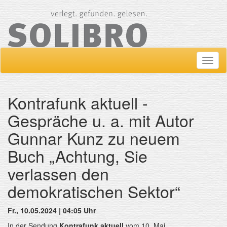
Navig
ein-/
Kontrafunk aktuell -
Gespräche u. a. mit Autor
Gunnar Kunz zu neuem
Buch „Achtung, Sie
verlassen den
demokratischen Sektor“
Fr., 10.05.2024 | 04:05 Uhr
In der Sendung
Kontrafunk aktuell
vom 10. Mai