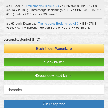
als E-Book:
1)
Timmerbergs Single-ABC
● eISBN 978-3-932927-71-3
(epub) ● 2013
2) Timmerbergs Beziehungs-ABC ● eISBN 978-3-932927-
80-5 (epub) ● 2013 ● je:
● 7.99 Euro (D)
als Hörbuch-Download:
Timmerbergs Beziehungs-ABC
● ISBN978-3-
932927-03-4 ● Sprecher: Herbert Schäfer ● 2015 ● 7.99 Euro (D)
versandkostenfrei (in D)
Buch in den Warenkorb
eBook kaufen
Hörbuchdownload kaufen
Hörprobe
Zur Leseprobe