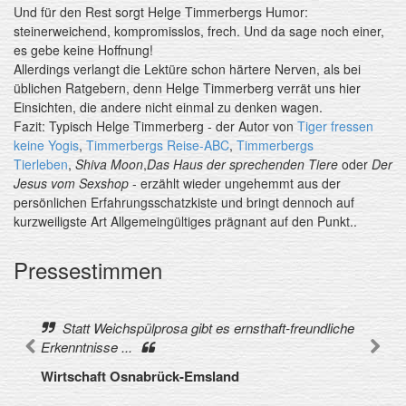
Und für den Rest sorgt Helge Timmerbergs Humor:
steinerweichend, kompromisslos, frech. Und da sage noch einer,
es gebe keine Hoffnung!
Allerdings verlangt die Lektüre schon härtere Nerven, als bei
üblichen Ratgebern, denn Helge Timmerberg verrät uns hier
Einsichten, die andere nicht einmal zu denken wagen.
Fazit: Typisch Helge Timmerberg - der Autor von
Tiger fressen
keine Yogis
,
Timmerbergs Reise-ABC
,
Timmerbergs
Tierleben
,
Shiva Moon
,
Das Haus der sprechenden Tiere
oder
Der
Jesus vom Sexshop
- erzählt wieder ungehemmt aus der
persönlichen Erfahrungsschatzkiste und bringt dennoch auf
kurzweiligste Art Allgemeingültiges prägnant auf den Punkt..
Pressestimmen
Statt Weichspülprosa gibt es ernsthaft-freundliche
Erkenntnisse ...
Wirtschaft Osnabrück-Emsland