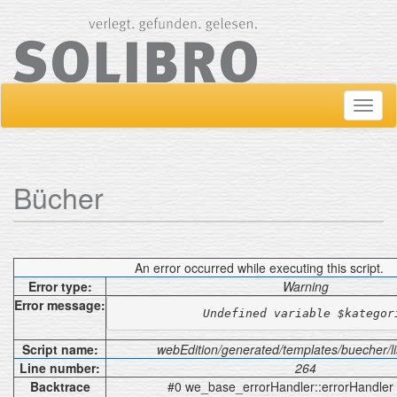
Navig
ein-/
Bücher
An error occurred while executing this script.
Error type:
Warning
Error message:
Undefined variable $kategor
Script name:
webEdition/generated/templates/buecher/li
Line number:
264
Backtrace
#0 we_base_errorHandler::errorHandler c